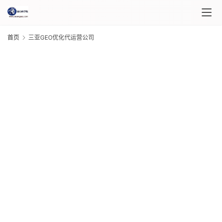
首页
三亚GEO优化代运营公司
首
页
课
程
介
绍
G
课
20
年 
程
月 
日
G
自
20
年 
媒
月 