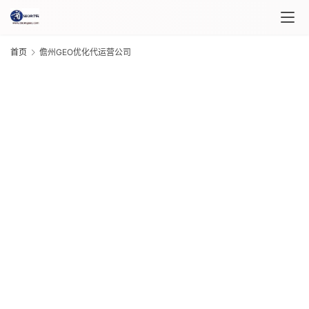
首页
儋州GEO优化代运营公司
首
页
课
程
介
绍
G
课
20
年 
程
月 
日
G
自
20
年 
媒
月 