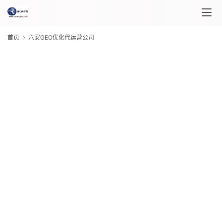
首页
六安GEO优化代运营公司
首
页
G
课
程
20
年 
介
月 
绍
日
G
课
20
年 
程
月 