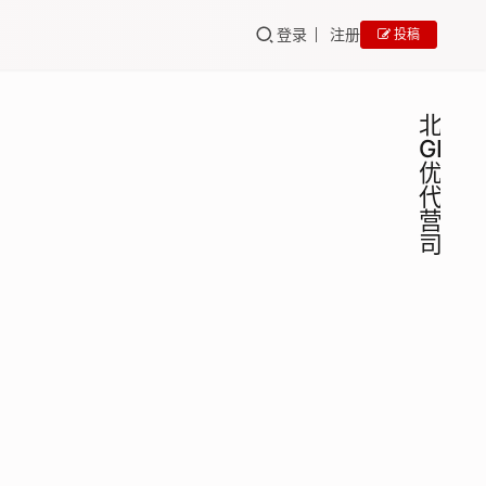
登录
注册
投稿
北京
GEO
优化
代运
营公
司
北京
GEO
培训
GEO
营销
北京
代运
GEO
营销代
营公
运营公
司里
百墨
2025