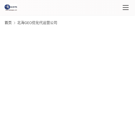
首页
北海GEO优化代运营公司
首
页
课
程
G
介
绍
20
年 
月 
课
日
G
程
20
“
年 
式
月 