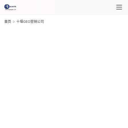
首页
十堰GEO营销公司
首
页
课
程
G
介
20
绍
年 
月 
日
课
G
程
20
年 
月 
日
自
G