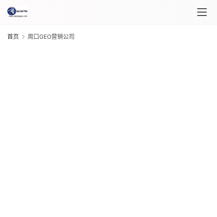
首页
周口GEO营销公司
首
页
课
程
G
介
20
绍
年 
月 
日
课
G
程
20
年 
月 
日
自
G