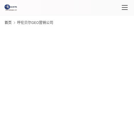
首页
呼伦贝尔GEO营销公司
首
页
课
程
介
G
20
绍
年 
月 
日
课
程
G
20
年 
月 
日
自