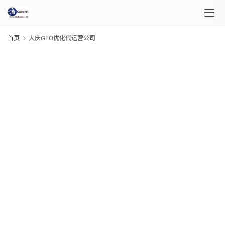
首页
大庆GEO优化代运营公司
首
页
课
程
G
介
绍
20
年 
月 
课
日
程
G
20
年 
月 