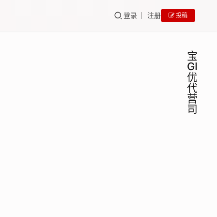
登录
注册
投稿
宝鸡
GEO
优化
代运
营公
司
宝鸡
GEO
培训
GEO
营销
宝鸡
代运
GEO
营销
营公
代运
司哪
百墨
2025