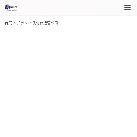
首页
广州GEO优化代运营公司
首
页
课
程
介
G
绍
20
年 
月 
课
日
G
程
20
年 
月 