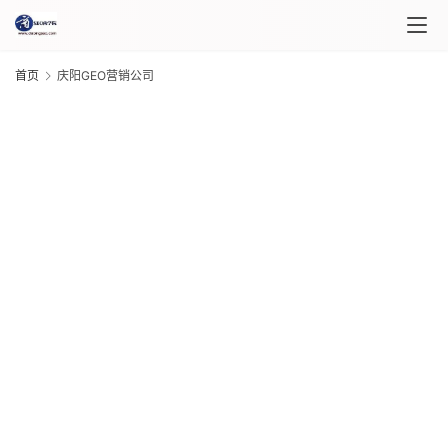
首
首页
庆阳GEO营销公司
页
课
程
介
绍
G
20
年 
课
月 
程
日
G
20
年 
自
月 
媒
日
体
G