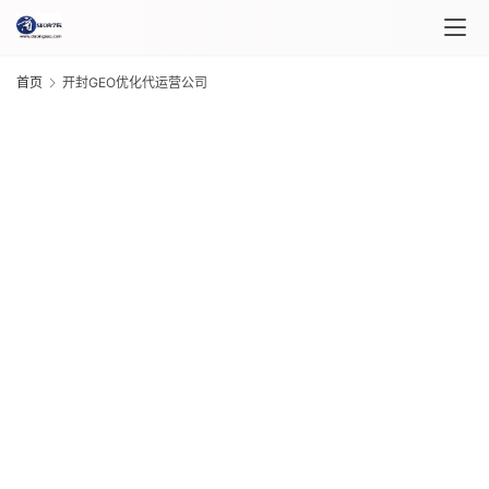
首页
开封GEO优化代运营公司
首
页
课
程
G
介
绍
20
年 
月 
课
日
G
程
20
年 
月 