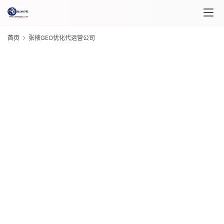
首页
张掖GEO优化代运营公司
首
页
课
程
介
绍
G
课
20
年 
程
月 
日
G
自
20
“
年 
媒
月 