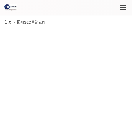
首页
扬州GEO营销公司
首
页
课
程
G
介
20
绍
年 
月 
日
课
G
程
20
年 
月 
日
自
G