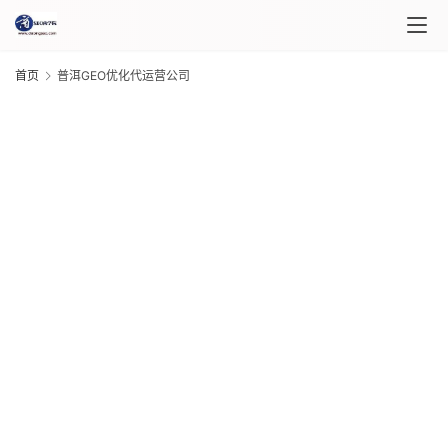
首页
普洱GEO优化代运营公司
首
页
课
程
介
绍
G
课
20
年 
程
月 
日
G
自
20
年 
媒
月 