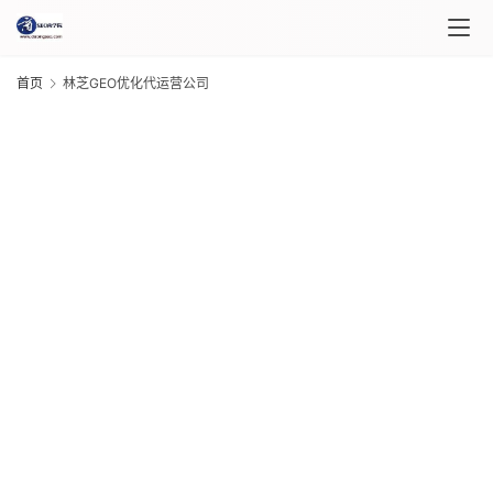
首页
林芝GEO优化代运营公司
首
页
课
程
介
绍
G
课
20
年 
程
月 
日
G
自
20
“
年 
媒
月 