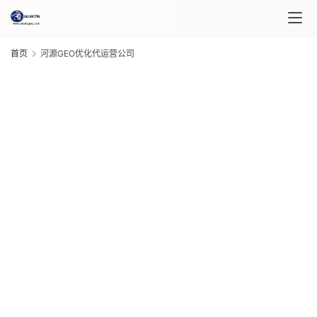
首页
河源GEO优化代运营公司
首
页
课
程
G
介
绍
20
年 
月 
课
日
G
程
20
年 
月 