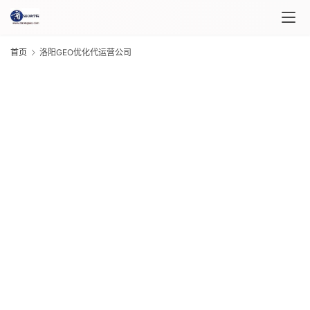
首页
洛阳GEO优化代运营公司
首
页
课
程
介
G
绍
20
年 
月 
课
日
G
程
20
年 
月 