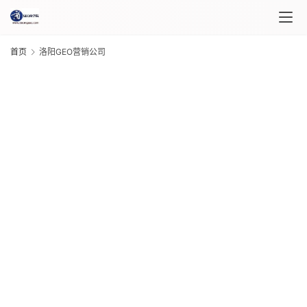
首页
洛阳GEO营销公司
首
页
课
程
介
G
20
绍
年 
月 
日
课
G
程
20
年 
月 
日
自
G