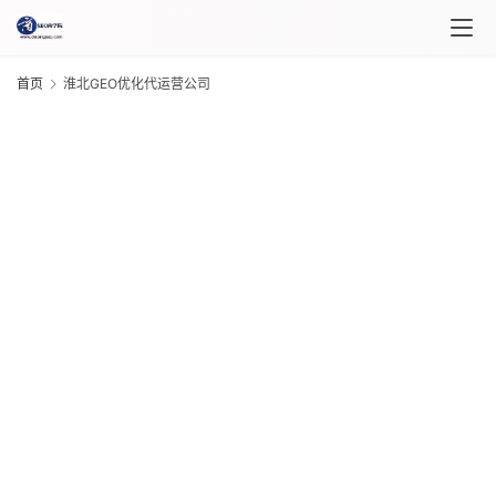
首页
淮北GEO优化代运营公司
首
页
G
课
程
20
年 
介
月 
绍
日
G
课
20
年 
程
月 