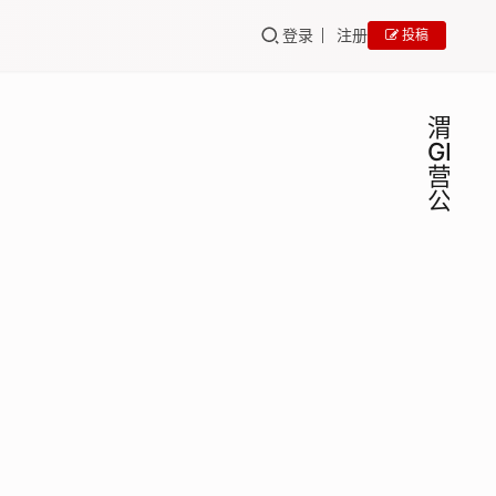
登录
注册
投稿
渭南
GEO
营销
公司
渭南
GEO
培训
GEO
营销
渭南
代运
GEO
营销
营公
代运
司里
百墨
2025
营公
的
生大
年 8
司里
聚焦
兵
月
GEO