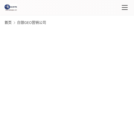
首
首页
白银GEO营销公司
页
课
程
介
绍
G
20
年 
课
月 
程
日
G
20
年 
自
月 
媒
日
体
G