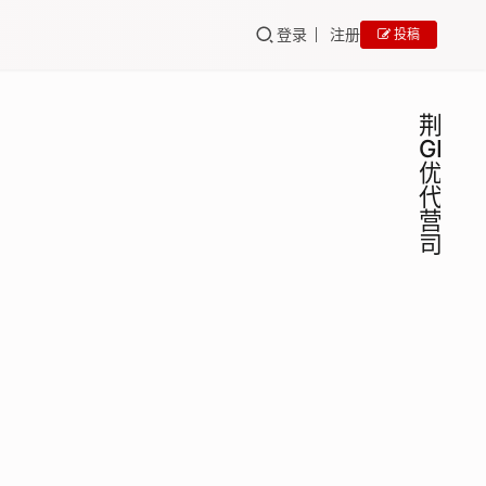
登录
注册
投稿
荆州
GEO
优化
代运
营公
司
荆州
GEO
培训
GEO
优化
荆州
代运
GEO
优化
营公
代运
司深
百墨
2025