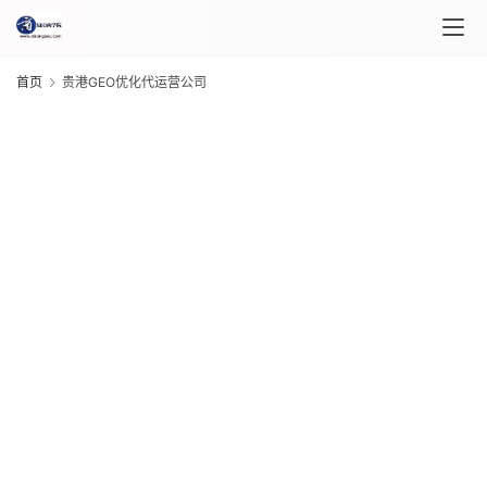
首页
贵港GEO优化代运营公司
首
页
课
程
G
介
绍
20
年 
月 
课
日
程
G
20
年 
月 