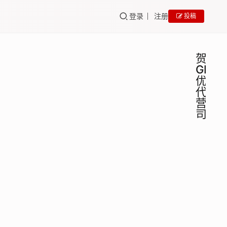
登录
注册
投稿
贺州
GEO
优化
代运
营公
司
贺州
GEO
培训
GEO
营销
贺州
代运
GEO
营销代
营公
运营公
司里
百墨
2025