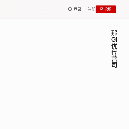
登录
注册
投稿
那曲
GEO
优化
代运
营公
司
那曲
GEO
培训
GEO
营销
那曲
代运
GEO
营销
营公
代运
司哪
百墨
2025