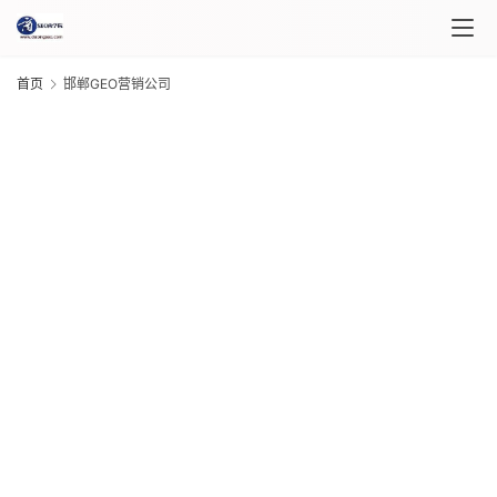
首页
邯郸GEO营销公司
首
页
课
程
G
介
20
绍
年 
月 
日
课
程
G
20
年 
月 
日
自
G