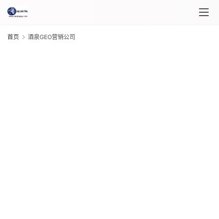
首
首页
酒泉GEO营销公司
页
课
程
介
绍
G
20
年 
课
月 
程
日
G
20
年 
自
月 
媒
日
体
G