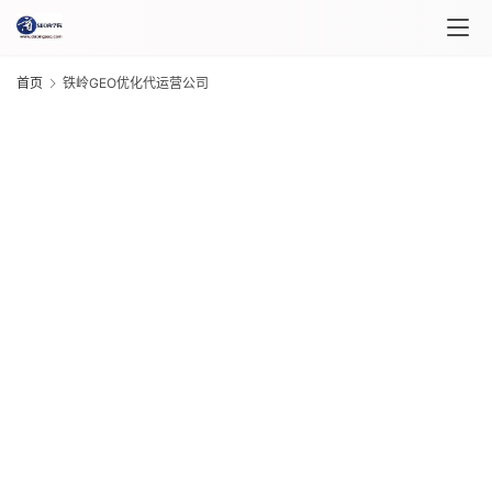
首页
铁岭GEO优化代运营公司
首
页
课
程
G
介
绍
20
年 
月 
课
日
G
程
20
年 
月 