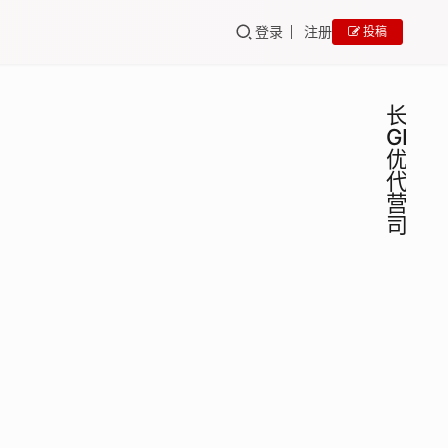
登录
注册
投稿
长治
GEO
优化
代运
营公
司
长治
GEO
培训
GEO
优化
长治
代运
GEO
优化代
营公
运营公
司哪
bingge
2025