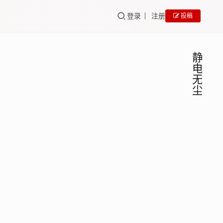
登录
注册
投稿
静
电
无
尘
2026
GEO
培训
年静
电无
封神预
尘
警！
2026
geo
年静电
优化
百墨
2026
无尘行
公司
生大
年 1
业的流
2026
兵
月 22
GEO