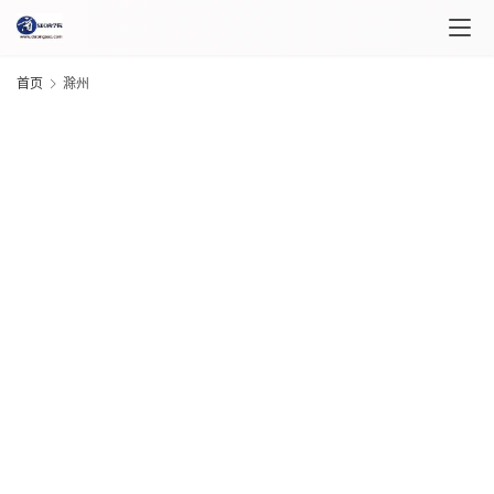
首页
滁州
首
页
G
20
课
年 
月 
程
日
介
G
绍
20
年 
月 
课
日
程
G
20
坑
年 