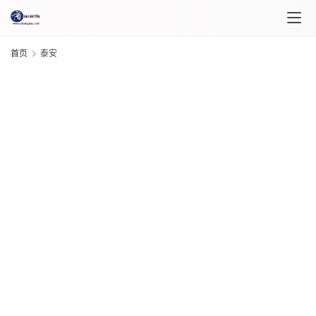
首页
泰安
首
页
课
G
程
20
介
年 
月 
绍
日
G
课
20
程
年 
月 
日
G
自
20
媒
年 