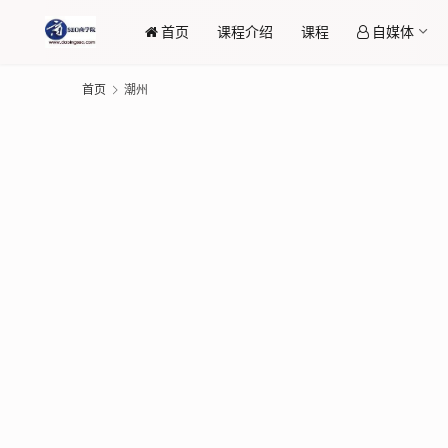
首页
课程介绍
课程
自媒体
首页
潮州