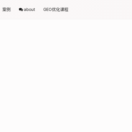
案例
about
GEO优化课程