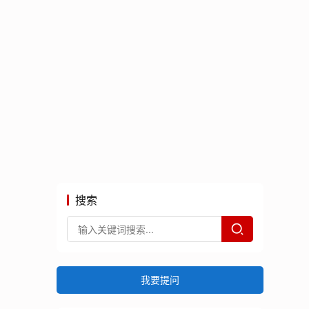
搜索
我要提问