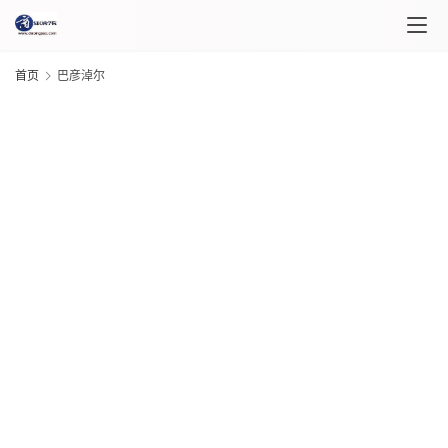
首页
巴彦淖尔
首
页
课
程
介
G
20
绍
年 
月 
日
课
程
20
G
年 
月 
日
自