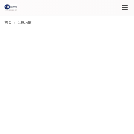
首页
克拉玛依
首
页
课
程
介
G
20
绍
年 
月 
日
课
程
20
G
年 
“
月 
日
自
匠