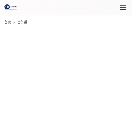
首页
吐鲁番
首
页
课
程
G
20
介
年 
绍
月 
日
课
G
20
程
年 
月 
日
自
G
20