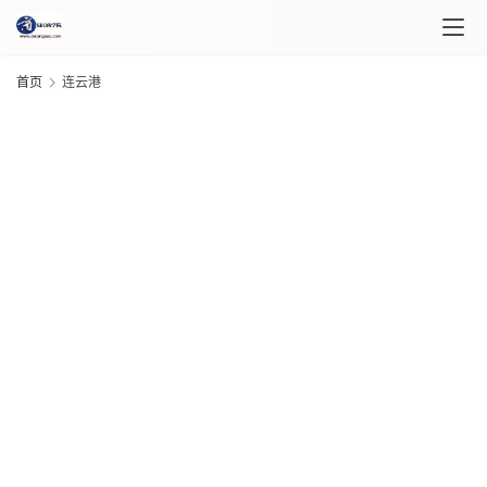
首页
连云港
首
页
课
程
G
20
介
年 
绍
月 
日
课
20
程
年 
月 
日
自
G
20