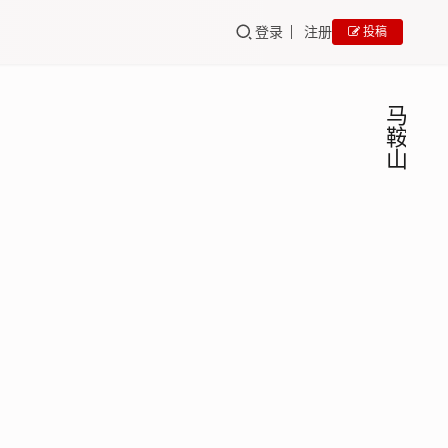
登录
注册
投稿
马
鞍
山
马鞍
GEO
培训
山
GEO
马鞍山
优化
GEO
优化代
代运
运营公
营公
bingge
2025
司哪家
司哪
年 8 月
强？这
马鞍
24 日
GEO
家
几家靠
培训