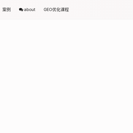
案例
about
GEO优化课程