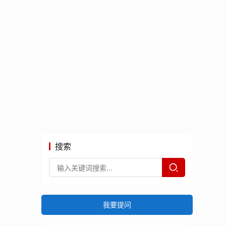
搜索
我要提问