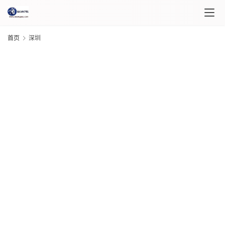
首页
深圳
首
G
20
页
年 
月 
日
课
G
程
20
介
年 
月 
绍
日
G
课
20
“
程
年 