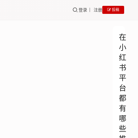
登录
注册
投稿
在
小
红
书
平
台
都
有
哪
些