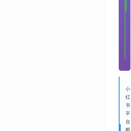
小
红
书
平
台
都