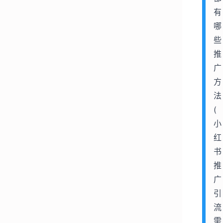
有
哪
些
推
广
方
法
(
小
红
书
推
广
引
流
需