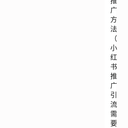
推
广
方
法
（
小
红
书
推
广
引
流
需
要