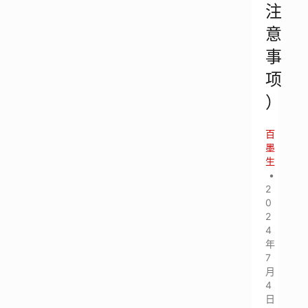
注
意
事
项
）
百
墨
生
•
2
0
2
4
年
7
月
4
日