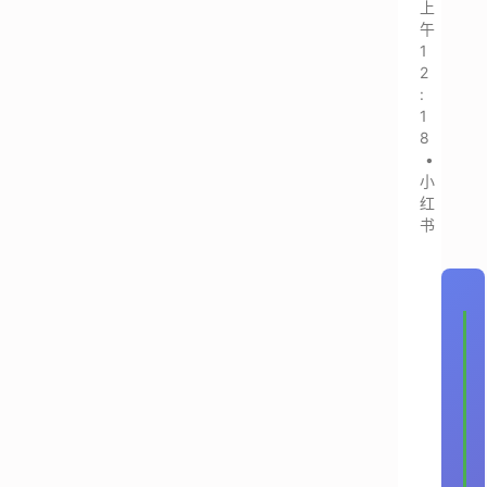
上
午
1
2
:
1
8
•
小
红
书