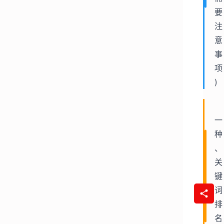
要
注
意
事
项
)
一
种
、
关
键
词
排
名