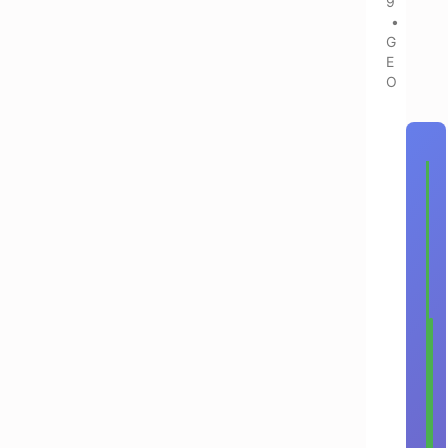
9
•
G
E
O