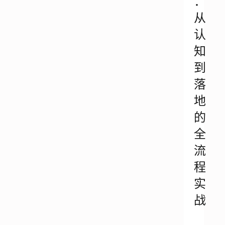
：
从
认
知
到
落
地
的
全
流
程
实
战