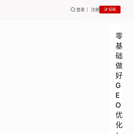
登录
注册
投稿
零
基
础
做
好
G
E
O
优
化