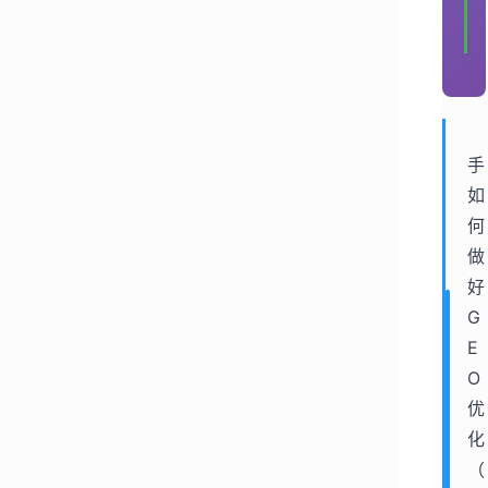
手
如
何
做
好
G
E
O
优
化
（