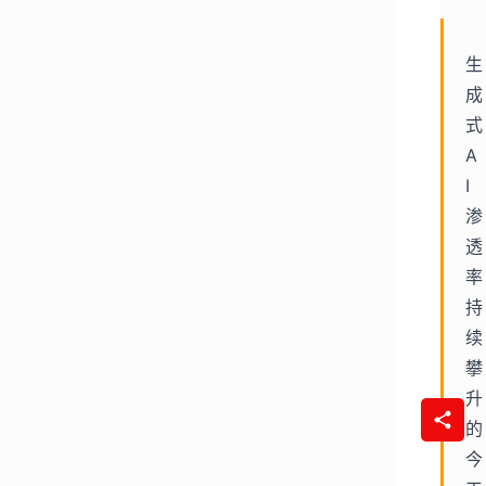
生
成
式
A
I
渗
透
率
持
续
攀
升
的
今