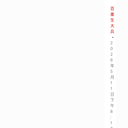
百
墨
生
大
兵
•
2
0
2
6
年
5
月
1
1
日
下
午
8
:
1