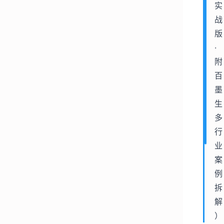
实
战
版
·
附
百
墨
生
多
行
业
案
例
拆
解
）