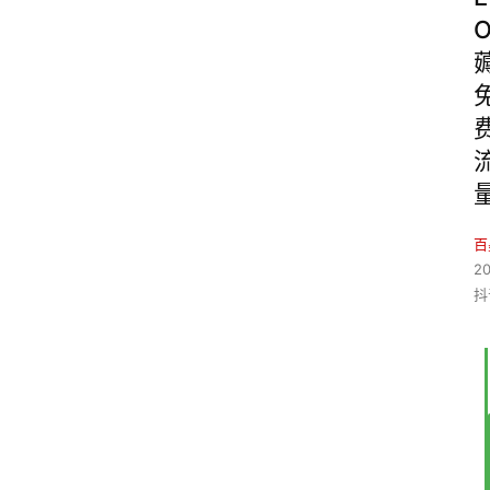
百
20
抖