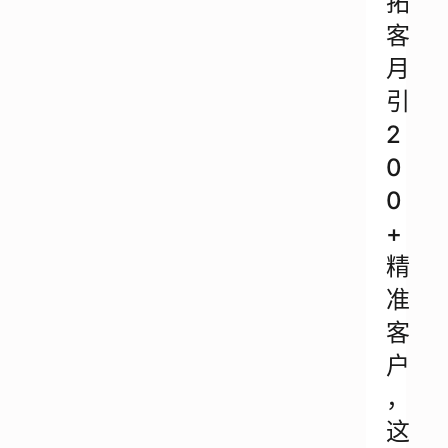
拓
客
月
引
2
0
0
+
精
准
客
户
，
这