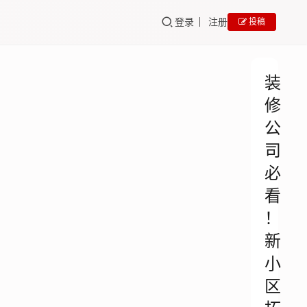
登录
注册
投稿
装
修
公
司
必
看
！
新
小
区