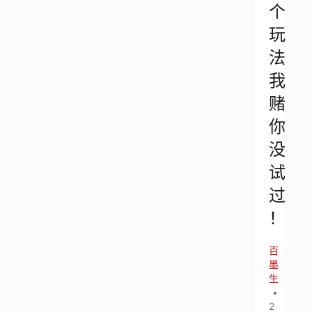
个
玩
法
我
赌
你
没
试
过
！
百
墨
生
•
2