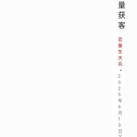
量
获
客
百
墨
生
大
兵
•
2
0
2
5
年
6
月
1
3
日