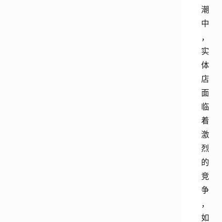
潮
中
，
实
体
店
面
临
着
激
烈
的
竞
争
，
如