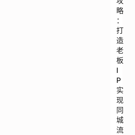
攻
略
：
打
造
老
板
I
P
实
现
同
城
流