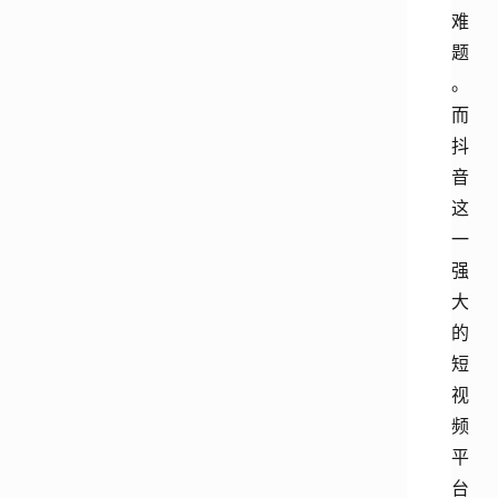
难
题
。
而
抖
音
这
一
强
大
的
短
视
频
平
台