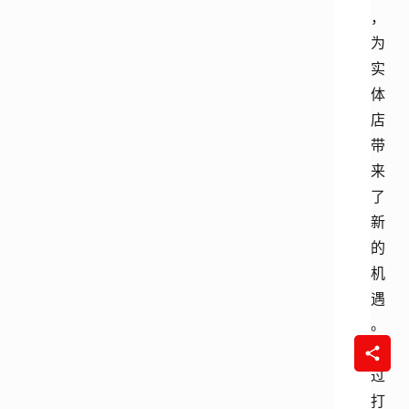
，
为
实
体
店
带
来
了
新
的
机
遇
。
通
过
打