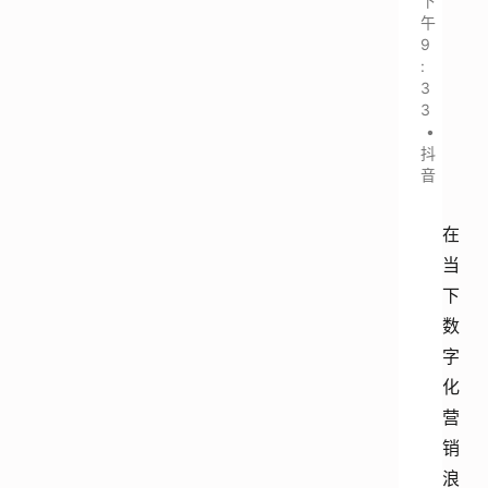
下
午
9
:
3
3
•
抖
音
在
当
下
数
字
化
营
销
浪