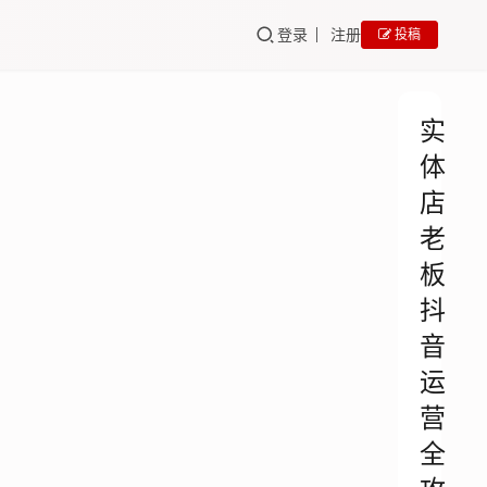
登录
注册
投稿
实
体
店
老
板
抖
音
运
营
全