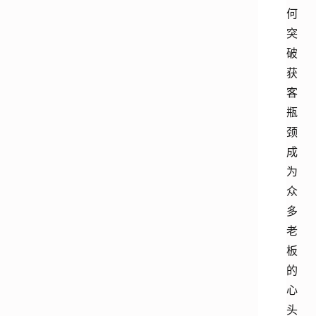
何
突
破
获
客
瓶
颈
成
为
众
多
老
板
的
心
头