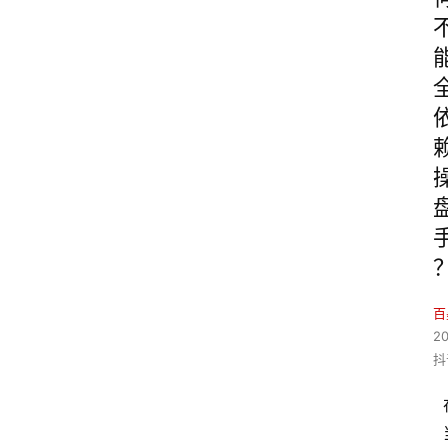
百
2
抖