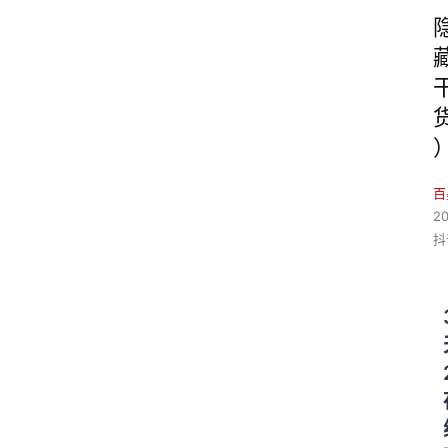
百
2
抖