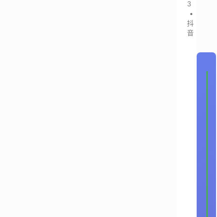
3
•
抖
音