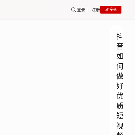
登录
注册
投稿
抖
音
如
何
做
好
优
质
短
视