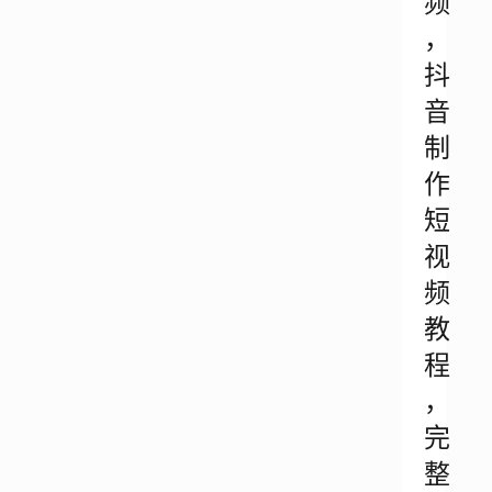
频
，
抖
音
制
作
短
视
频
教
程
，
完
整