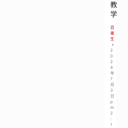
教
学
百
墨
生
•
2
0
2
4
年
7
月
3
日
p
m
2
:
1